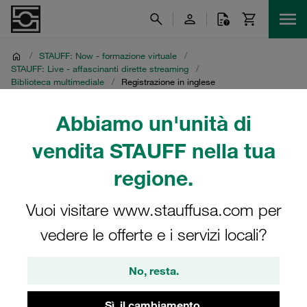
/
STAUFF: Now - formazione virtuale
/
STAUFF: Live - affascinanti dirette streaming
/
Biblioteca multimediale
/
Registrazione in inglese
Abbiamo un'unità di
Registrazione in inglese
vendita STAUFF nella tua
Diretta streaming STAUFF del 27 aprile 2021
regione.
Vuoi visitare www.stauffusa.com per
vedere le offerte e i servizi locali?
No, resta.
Sì, il cambiamento.