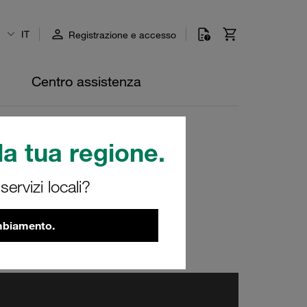
IT
Registrazione e accesso
Centro assistenza
in francese
a tua regione.
ervizi locali?
ambiamento.