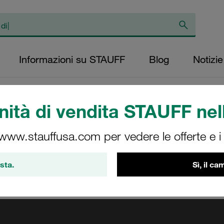
Informazioni su STAUFF
Blog
Notizie
 affascinanti dirette streaming
/
Biblioteca multimediale
/
Registrazione 
ità di vendita STAUFF nell
n francese
 www.stauffusa.com per vedere le offerte e i s
sta.
Sì, il c