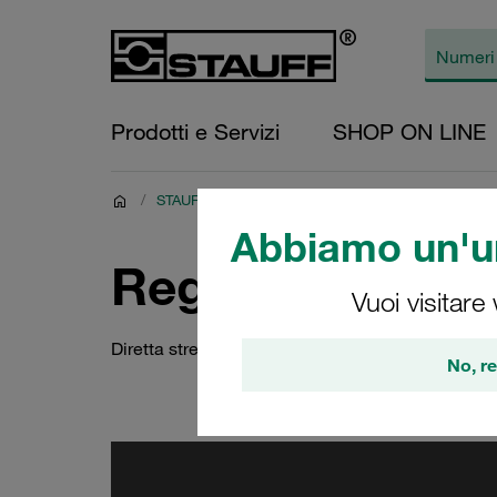
Prodotti e Servizi
SHOP ON LINE
/
STAUFF: Now - formazione virtuale
/
STAUFF: Live -
Abbiamo un'un
Registrazione i
Vuoi visitare
Diretta streaming STAUFF del 27 aprile 2021
No, re