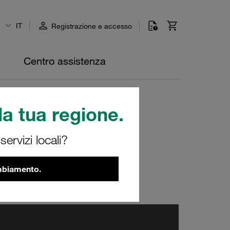
IT
Registrazione e accesso
Centro assistenza
in coreano
a tua regione.
ervizi locali?
ambiamento.