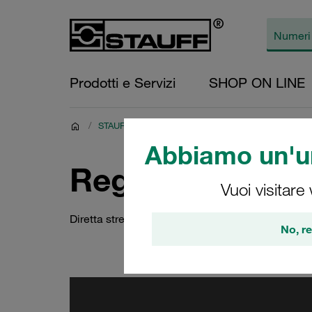
Prodotti e Servizi
SHOP ON LINE
/
STAUFF: Now - formazione virtuale
/
STAUFF: Live -
Abbiamo un'un
Registrazione i
Vuoi visitare
Diretta streaming STAUFF del 27 aprile 2021
No, re