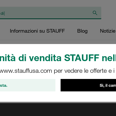
Informazioni su STAUFF
Blog
Notizie
 affascinanti dirette streaming
/
Biblioteca multimediale
/
Registrazione 
ità di vendita STAUFF nell
n coreano
 www.stauffusa.com per vedere le offerte e i s
sta.
Sì, il c