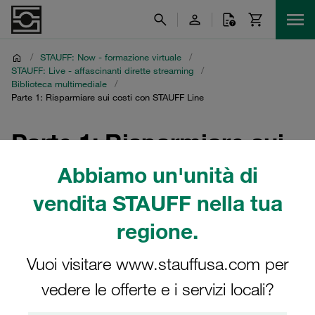
/
STAUFF: Now - formazione virtuale
/
STAUFF: Live - affascinanti dirette streaming
/
Biblioteca multimediale
/
Parte 1: Risparmiare sui costi con STAUFF Line
Parte 1: Risparmiare sui
costi con STAUFF Line
Abbiamo un'unità di
vendita STAUFF nella tua
Registrazioni multilingua della diretta streaming STAUFF
del 22 settembre 2021
regione.
Vuoi visitare www.stauffusa.com per
vedere le offerte e i servizi locali?