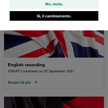
No, resta.
Sì, il cambiamento.
English recording
STAUFF Livestream on 22 September 2021
Scopri di più