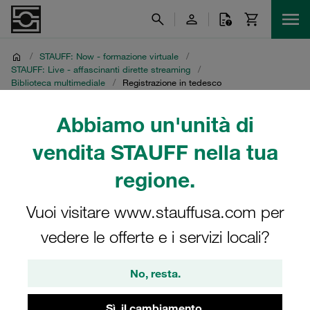
/
STAUFF: Now - formazione virtuale
/
STAUFF: Live - affascinanti dirette streaming
/
Biblioteca multimediale
/
Registrazione in tedesco
Abbiamo un'unità di
Registrazione in tedesco
vendita STAUFF nella tua
Diretta streaming STAUFF del 16 novembre 2021
regione.
Vuoi visitare www.stauffusa.com per
vedere le offerte e i servizi locali?
No, resta.
Sì, il cambiamento.