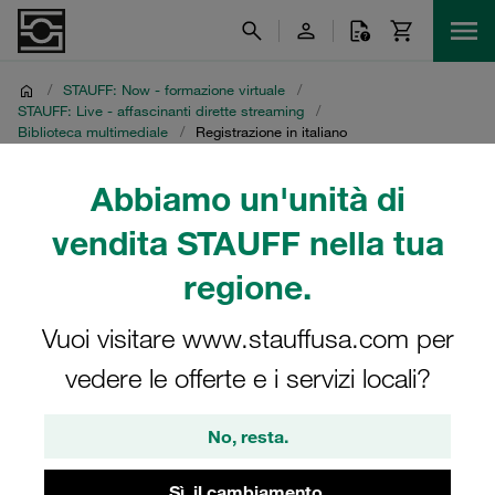
/
STAUFF: Now - formazione virtuale
/
STAUFF: Live - affascinanti dirette streaming
/
Biblioteca multimediale
/
Registrazione in italiano
Abbiamo un'unità di
Registrazione in italiano
vendita STAUFF nella tua
Diretta streaming STAUFF del 16 novembre 2021
regione.
Vuoi visitare www.stauffusa.com per
vedere le offerte e i servizi locali?
No, resta.
Sì, il cambiamento.