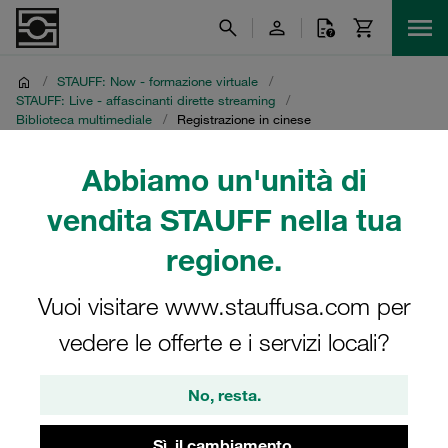
/
STAUFF: Now - formazione virtuale
/
STAUFF: Live - affascinanti dirette streaming
/
Biblioteca multimediale
/
Registrazione in cinese
Abbiamo un'unità di
Registrazione in cinese
vendita STAUFF nella tua
Diretta streaming STAUFF del 16 novembre 2021
regione.
Vuoi visitare www.stauffusa.com per
vedere le offerte e i servizi locali?
No, resta.
Sì, il cambiamento.