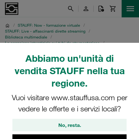
/
STAUFF: Now - formazione virtuale
/
STAUFF: Live - affascinanti dirette streaming
/
Biblioteca multimediale
/
La corrosione interstiziale sui tubi da strumentazione
/
Registrazione in portoghese
Abbiamo un'unità di
Registrazione in
vendita STAUFF nella tua
portoghese
regione.
Vuoi visitare www.stauffusa.com per
Diretta streaming STAUFF dell’8 luglio 2021
vedere le offerte e i servizi locali?
No, resta.