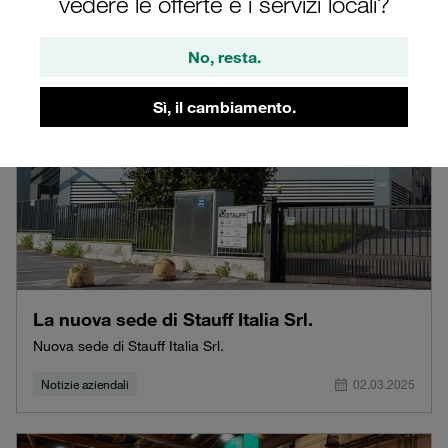
vedere le offerte e i servizi locali?
No, resta.
Sì, il cambiamento.
La nuova sede di Stauff Italia Srl.
Nuova sede di Stauff Italia Srl.
Notizie aziendali
02.03.2025