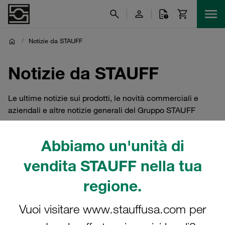
/
Notizie da STAUFF
Notizie da STAUFF
Le ultime notizie sui prodotti, le novità commerciali e
aziendali e altre notizie generali del Gruppo STAUFF
Abbiamo un'unità di
vendita STAUFF nella tua
Top-News
Notizie aziendali
regione.
Notizie sui prodotti
Prodotto in evidenza
Vuoi visitare www.stauffusa.com per