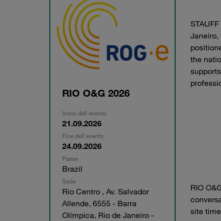
STAUFF B
Janeiro,
position
the natio
support
professi
RIO O&G 2026
Inizio dell'evento
21.09.2026
Fine dell'evento
24.09.2026
Paese
Brazil
Sede
RIO O&G 
Rio Centro , Av. Salvador
conversa
Allende, 6555 - Barra
site time
Olímpica, Rio de Janeiro -