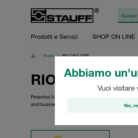
Prodotti e Servizi
SHOP ON LINE
/
Eventi
/
RIO O&G 2026
Abbiamo un'un
RIO O&G 2026
Vuoi visitare
Potential for networking and knowledge dissemina
and business among hundreds of professionals
No, re