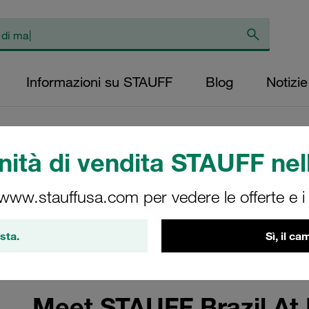
Informazioni su STAUFF
Blog
Notizie
ità di vendita STAUFF nell
 www.stauffusa.com per vedere le offerte e i s
tion with the highest level of the national and international O
sta.
Sì, il c
Meet STAUFF Brazil At