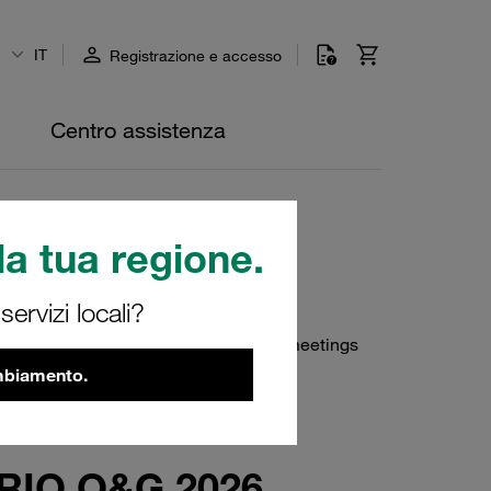
IT
Registrazione e accesso
Centro assistenza
a tua regione.
ervizi locali?
&G industry, in addition to promoting meetings
ambiamento.
 RIO O&G 2026