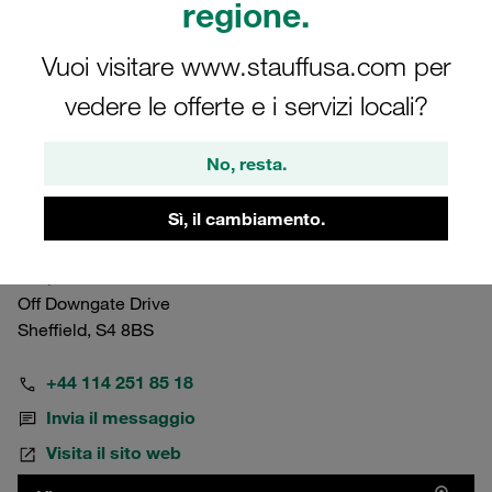
regione.
Vuoi visitare www.stauffusa.com per
vedere le offerte e i servizi locali?
United Kingdom
No, resta.
Sheffield Facility – UK Headquarters
Sì, il cambiamento.
STAUFF UK Ltd.
500, Carlisle Street East
Off Downgate Drive
Sheffield, S4 8BS
+44 114 251 85 18
Invia il messaggio
Visita il sito web