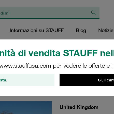
Informazioni su STAUFF
Blog
Notizie
ità di vendita STAUFF nell
Technology Roadshow
 www.stauffusa.com per vedere le offerte e i s
e sector
sta.
Sì, il c
United Kingdom