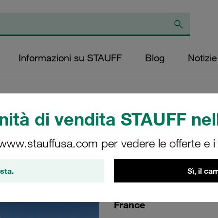
Informazioni su STAUFF
Blog
Notizie
ità di vendita STAUFF nell
4
 www.stauffusa.com per vedere le offerte e i s
gineering, Construction and Public Works
sta.
Sì, il c
France