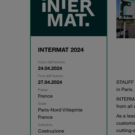
INTERMAT 2024
Inizio dell'evento
24.04.2024
Fine dell'evento
27.04.2024
STAUFF F
in Paris.
Paese
France
INTERMAT
Sede
from all
Paris-Nord Villepinte
As a lea
France
customis
Industria
cutting-
Costruzione