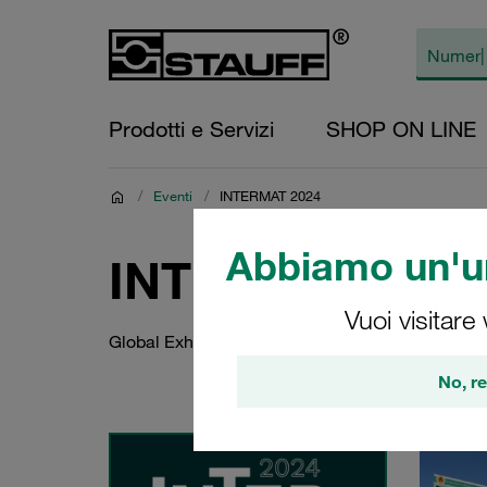
Prodotti e Servizi
SHOP ON LINE
/
Eventi
/
INTERMAT 2024
Abbiamo un'un
INTERMAT 202
Vuoi visitare
Global Exhibition Industry Platform for Civil En
No, re