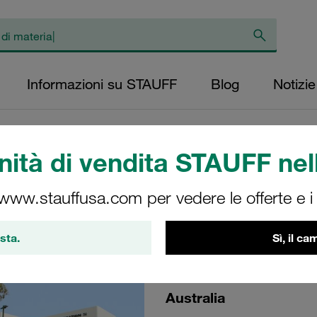
Informazioni su STAUFF
Blog
Notizie
ità di vendita STAUFF nell
Field Days 2024
 www.stauffusa.com per vedere le offerte e i s
ovations
sta.
Sì, il c
Australia