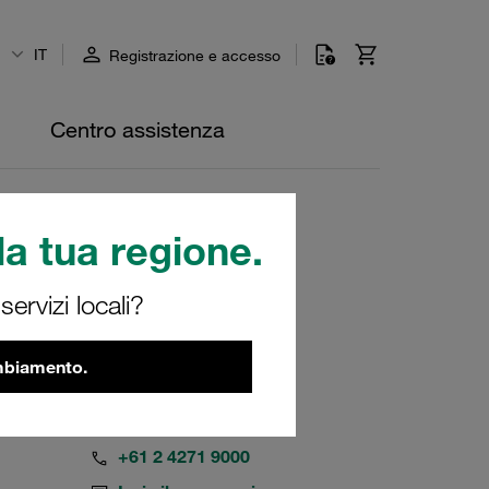
IT
Registrazione e accesso
Centro assistenza
a tua regione.
ervizi locali?
ambiamento.
+61 2 4271 9000