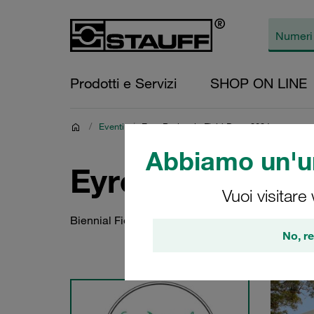
Prodotti e Servizi
SHOP ON LINE
/
Eventi
/
Eyre Peninsula Field Days 2024
Abbiamo un'un
Eyre Peninsula 
Vuoi visitare
Biennial Field Days Showcasing Agricultural Inn
No, re