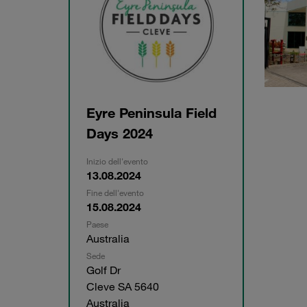
Eyre Peninsula Field
Days 2024
Inizio dell'evento
13.08.2024
Fine dell'evento
15.08.2024
Paese
Australia
Sede
Golf Dr
Cleve SA 5640
Australia