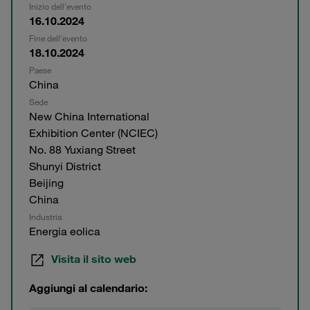
Inizio dell'evento
16.10.2024
Fine dell'evento
18.10.2024
Paese
China
Sede
New China International
Exhibition Center (NCIEC)
No. 88 Yuxiang Street
Shunyi District
Beijing
China
Industria
Energia eolica
Visita il sito web
Aggiungi al calendario: