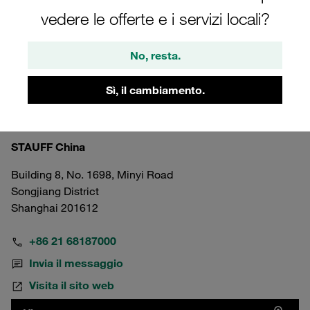
vedere le offerte e i servizi locali?
No, resta.
Sì, il cambiamento.
China
Shanghai Head Office
STAUFF China
Building 8, No. 1698, Minyi Road
Songjiang District
Shanghai 201612
+86 21 68187000
Invia il messaggio
Visita il sito web