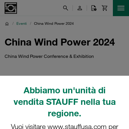
/
Eventi
/
China Wind Power 2024
China Wind Power 2024
China Wind Power Conference & Exhibition
Abbiamo un'unità di
vendita STAUFF nella tua
regione.
Vuoi visitare www.stauffusa.com per